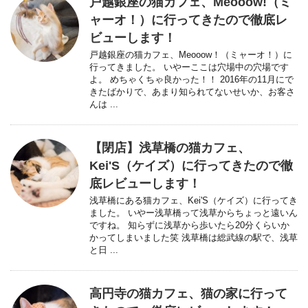
戸越銀座の猫カフェ、Meooow!（ミ
ャーオ！）に行ってきたので徹底レ
ビューします！
戸越銀座の猫カフェ、Meooow！（ミャーオ！）に
行ってきました。 いやーここは穴場中の穴場です
よ。 めちゃくちゃ良かった！！ 2016年の11月にで
きたばかりで、あまり知られてないせいか、お客さ
んは ...
【閉店】浅草橋の猫カフェ、
Kei'S（ケイズ）に行ってきたので徹
底レビューします！
浅草橋にある猫カフェ、Kei'S（ケイズ）に行ってき
ました。 いやー浅草橋って浅草からちょっと遠いん
ですね。 知らずに浅草から歩いたら20分くらいか
かってしまいました笑 浅草橋は総武線の駅で、浅草
と日 ...
高円寺の猫カフェ、猫の家に行って