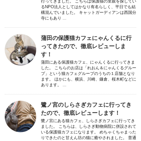
行ってきました。 こちらは保護猫の里親を探してい
るNPO法人としてはかなり有名らしく、平日でも結
構混んでいました。 キャットガーディアンは西国分
寺にもあり ...
蒲田の保護猫カフェにゃんくるに行
ってきたので、徹底レビューしま
す！
蒲田にある保護猫カフェ、にゃんくるに行ってきま
した。 こちらのお店は「れおん＆にゃんくるグルー
プ」という猫カフェグループのうちの１店舗となり
ます。 ほかにも、横浜、川崎、鎌倉、桜木町などに
あります。 ...
鷺ノ宮のしらさぎカフェに行ってき
たので、徹底レビューします！
鷺ノ宮にある猫カフェ、しらさぎカフェに行ってき
ました。 こちらは、しらさぎ動物病院に併設されて
いる保護猫カフェになります。 めちゃくちゃまった
りできたのと甘えん坊の猫に癒やされました。 普通