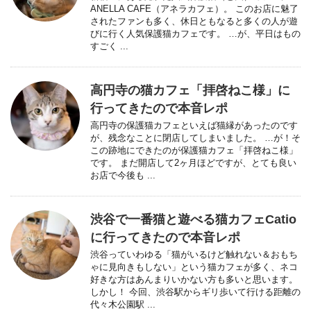
ANELLA CAFE（アネラカフェ）。 このお店に魅了
されたファンも多く、休日ともなると多くの人が遊
びに行く人気保護猫カフェです。 …が、平日はもの
すごく ...
高円寺の猫カフェ「拝啓ねこ様」に
行ってきたので本音レポ
高円寺の保護猫カフェといえば猫縁があったのです
が、残念なことに閉店してしまいました。 …が！そ
この跡地にできたのが保護猫カフェ「拝啓ねこ様」
です。 まだ開店して2ヶ月ほどですが、とても良い
お店で今後も ...
渋谷で一番猫と遊べる猫カフェCatio
に行ってきたので本音レポ
渋谷っていわゆる「猫がいるけど触れない＆おもち
ゃに見向きもしない」という猫カフェが多く、ネコ
好きな方はあんまりいかない方も多いと思います。
しかし！ 今回、渋谷駅からギリ歩いて行ける距離の
代々木公園駅 ...