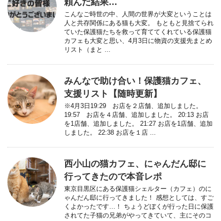
頼んだ結果…
こんなご時世の中、人間の世界が大変ということは
人と共存関係にある猫も大変。 もともと見捨てられ
ていた保護猫たちを救って育ててくれている保護猫
カフェも大変と思い、4月3日に物資の支援先まとめ
リスト（まと ...
みんなで助け合い！保護猫カフェ、
支援リスト【随時更新】
※4月3日19:29 お店を２店舗、追加しました。
19:57 お店を４店舗、追加しました。 20:13 お店
を1店舗、追加しました。 21:27 お店を1店舗、追加
しました。 22:38 お店を１店 ...
西小山の猫カフェ、にゃんだん邸に
行ってきたので本音レポ
東京目黒区にある保護猫シェルター（カフェ）のに
ゃんだん邸に行ってきました！ 感想としては、すご
くよかったです…！ ちょうどぼくが行った日に保護
されてた子猫の兄弟がやってきていて、主にそのコ