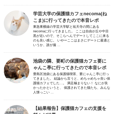
学芸大学の保護猫カフェnecoma(ね
こま)に行ってきたので本音レポ
東急東横線の学芸大学駅と祐天寺の間にある
necomaに行ってきました。 ここは自由が丘や中目
黒が近いので、そこらへんでデートしてここに来る
のも良い感じ。 いやーここはまさにデートに最適と
いうか、誰が撮 ...
池袋の隣、要町の保護猫カフェ要に
ゃんこ亭に行ってきたので本音レポ
豊島区池袋にある保護猫喫茶、要にゃんこ亭に行っ
てきました。 結論から言うと、めちゃめちゃ良い保
護猫カフェでした…。 満足極まりない！ なにが良
かったかというと、 保護されてきた猫たち、みんな
人懐っこい ...
【結果報告】保護猫カフェの支援を