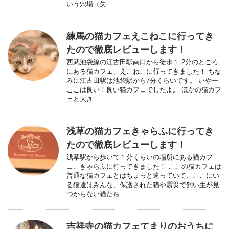
いう穴場（失 ...
練馬の猫カフェえこねこに行ってき
たので徹底レビューします！
西武池袋線の江古田駅南口から徒歩１.2分のところ
にある猫カフェ、えこねこに行ってきました！ ちな
みに江古田駅は池袋駅から7分くらいです。 いやー
ここは良い！良い猫カフェでしたよ。 ほかの猫カフ
ェと大き ...
浅草の猫カフェきゃらふに行ってき
たので徹底レビューします！
浅草駅から歩いて１分くらいの場所にある猫カフ
ェ、きゃらふに行ってきました！ ここの猫カフェは
普通な猫カフェとはちょっと違っていて、ここにい
る猫達はみんな、保護された猫や震災で飼い主が見
つからない猫たち ...
吉祥寺の猫カフェてまりのおうちに