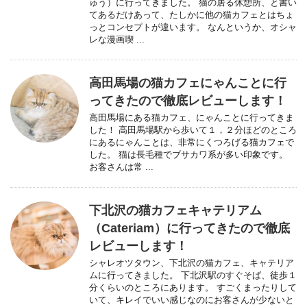
ゅう）に行ってきました。 猫の居る休憩所、と書い
てあるだけあって、たしかに他の猫カフェとはちょ
っとコンセプトが違います。 なんというか、オシャ
レな漫画喫 ...
高田馬場の猫カフェにゃんことに行
ってきたので徹底レビューします！
高田馬場にある猫カフェ、にゃんことに行ってきま
した！ 高田馬場駅から歩いて１，２分ほどのところ
にあるにゃんことは、非常にくつろげる猫カフェで
した。 猫は長毛種でブサカワ系が多い印象です。
お客さんは常 ...
下北沢の猫カフェキャテリアム
（Cateriam）に行ってきたので徹底
レビューします！
シャレオツタウン、下北沢の猫カフェ、キャテリア
ムに行ってきました。 下北沢駅のすぐそば、徒歩１
分くらいのところにあります。 すごくまったりして
いて、キレイでいい感じなのにお客さんが少ないと