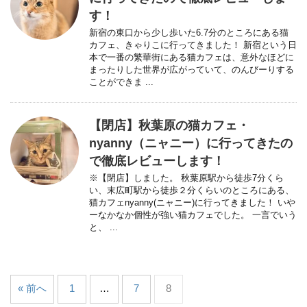
す！
新宿の東口から少し歩いた6.7分のところにある猫
カフェ、きゃりこに行ってきました！ 新宿という日
本で一番の繁華街にある猫カフェは、意外なほどに
まったりした世界が広がっていて、のんびーりする
ことができま ...
【閉店】秋葉原の猫カフェ・
nyanny（ニャニー）に行ってきたの
で徹底レビューします！
※【閉店】しました。 秋葉原駅から徒歩7分くら
い、末広町駅から徒歩２分くらいのところにある、
猫カフェnyanny(ニャニー)に行ってきました！ いや
ーなかなか個性が強い猫カフェでした。 一言でいう
と、 ...
« 前へ
1
…
7
8