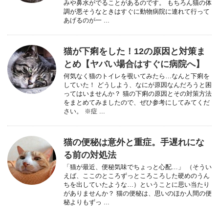
みや鼻水がでることがあるのです。 もちろん猫の体
調が悪そうなときはすぐに動物病院に連れて行って
あげるのが一 ...
猫が下痢をした！12の原因と対策ま
とめ【ヤバい場合はすぐに病院へ】
何気なく猫のトイレを覗いてみたら…なんと下痢を
していた！ どうしよう、なにが原因なんだろうと困
ってはいませんか？ 猫の下痢の原因とその対策方法
をまとめてみましたので、ぜひ参考にしてみてくだ
さい。 ※症 ...
猫の便秘は意外と重症。手遅れにな
る前の対処法
「猫が最近、便秘気味でちょっと心配…」 （そうい
えば、ここのところずっところころした硬めのうん
ちを出していたような…）ということに思い当たり
がありませんか？ 猫の便秘は、思いのほか人間の便
秘よりもずっ ...