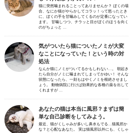
猫に突然噛まれることってありませんか？ ぼくの場
合、なにか猫がやらかしてコラッ！って怒ったとき
に、ぼくの手を甘噛みしてくるのが定番になってい
ます。 甘噛しつつ、チラッと目がぼくのほうを向く
のがちょっと ...
気がついたら猫についたノミが大変
なことになっていた！という時の対
処法
なんか猫にノミがついてるかもしれない…。 朝起き
たら自分がノミに噛まれてしまってかゆい！ そんな
状態になったら、一刻もはやくノミを根絶させまし
ょう。 動物病院に行けば効果的な各種の薬を出して
くれますが ...
あなたの猫は本当に風邪？まずは簡
単な自己診断をしてみよう。
最近、猫がくしゃみが多いし鼻水もでる…猫風邪か
な？と心配なあなた。 実は猫風邪以外にも、くしゃ