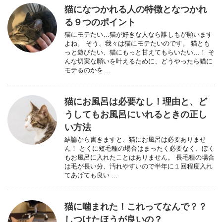
猫になつかれる人の特徴となつかれ
る９つのポイント
猫にモテたい…猫が好きな人なら誰しもが願います
よね。 そう、我々は猫にモテたいのです。 猫とも
っと遊びたい、猫にもっと甘えてもらいたい…！ そ
んな切実な願いを叶えるために、どうやったら猫に
モテるのかを ...
猫にお風呂は必要なし！理由と、ど
うしてもお風呂にいれるときの正し
い方法
結論から書きますと、猫にお風呂は必要ありませ
ん！ とくに短毛種の場合はまったく必要なく、ぼく
もお風呂に入れたことはありません。 長毛種の場合
は毛が長い分、汚れやすいので半年に１回程度入れ
てあげても良い ...
猫に噛まれた！これってなんで？？
しつけたほうが良いの？