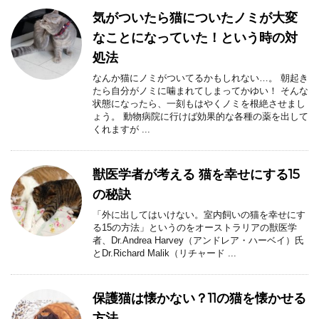
気がついたら猫についたノミが大変
なことになっていた！という時の対
処法
なんか猫にノミがついてるかもしれない…。 朝起き
たら自分がノミに噛まれてしまってかゆい！ そんな
状態になったら、一刻もはやくノミを根絶させまし
ょう。 動物病院に行けば効果的な各種の薬を出して
くれますが ...
獣医学者が考える 猫を幸せにする15
の秘訣
「外に出してはいけない。室内飼いの猫を幸せにす
る15の方法」というのをオーストラリアの獣医学
者、Dr.Andrea Harvey（アンドレア・ハーベイ）氏
とDr.Richard Malik（リチャード ...
保護猫は懐かない？11の猫を懐かせる
方法